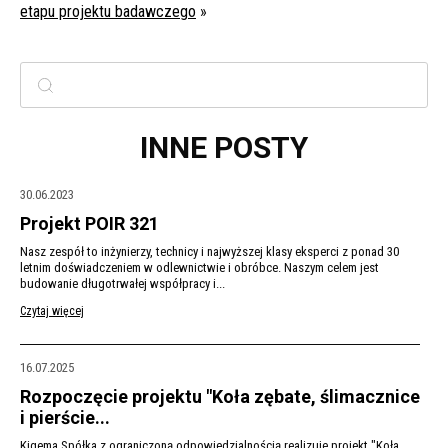
etapu projektu badawczego
»
INNE POSTY
30.06.2023
Projekt POIR 321
Nasz zespół to inżynierzy, technicy i najwyższej klasy eksperci z ponad 30
letnim doświadczeniem w odlewnictwie i obróbce. Naszym celem jest
budowanie długotrwałej współpracy i...
Czytaj więcej
16.07.2025
Rozpoczęcie projektu "Koła zębate, ślimacznice
i pierście...
Kigema Spółka z ograniczoną odpowiedzialnością realizuje projekt "Koła