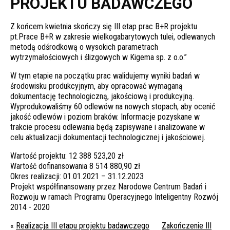
PROJEKTU BADAWCZEGO
Z końcem kwietnia skończy się III etap prac B+R projektu
pt.Prace B+R w zakresie wielkogabarytowych tulei, odlewanych
metodą odśrodkową o wysokich parametrach
wytrzymałościowych i ślizgowych w Kigema sp. z o.o.”
W tym etapie na początku prac walidujemy wyniki badań w
środowisku produkcyjnym, aby opracować wymaganą
dokumentację technologiczną, jakościową i produkcyjną.
Wyprodukowaliśmy 60 odlewów na nowych stopach, aby ocenić
jakość odlewów i poziom braków. Informacje pozyskane
w
trakcie procesu odlewania będą zapisywane i analizowane w
celu aktualizacji dokumentacji technologicznej i jakościowej.
Wartość projektu: 12 388 523,20 zł
Wartość dofinansowania 8 514 880,90 zł
Okres realizacji: 01.01.2021 – 31.12.2023
Projekt współfinansowany przez Narodowe Centrum Badań i
Rozwoju w ramach Programu Operacyjnego Inteligentny Rozwój
2014 - 2020
«
Realizacja III etapu projektu badawczego
Zakończenie III